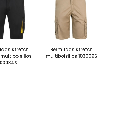
das stretch
Bermudas stretch
 multibolsillos
multibolsillos 103009S
103034S