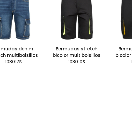
rmudas denim
Bermudas stretch
Bermu
tch multibolsillos
bicolor multibolsillos
bicolor
103017S
103010S