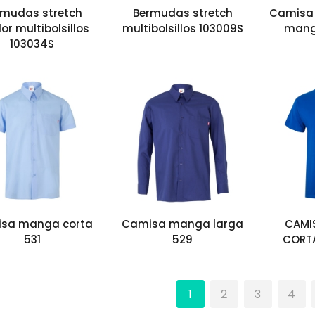
rmudas stretch
Bermudas stretch
Camisa 
lor multibolsillos
multibolsillos 103009S
mang
103034S
sa manga corta
Camisa manga larga
CAMI
531
529
CORT
1
2
3
4