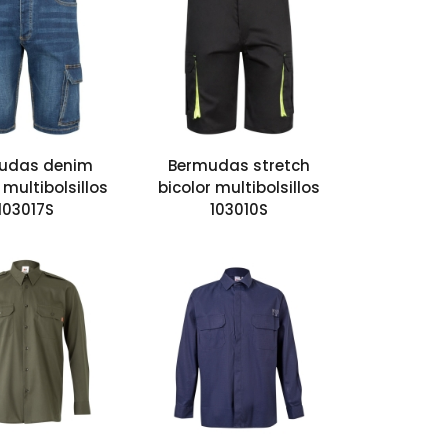
udas denim
Bermudas stretch
 multibolsillos
bicolor multibolsillos
103017S
103010S