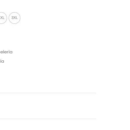
elería
ía