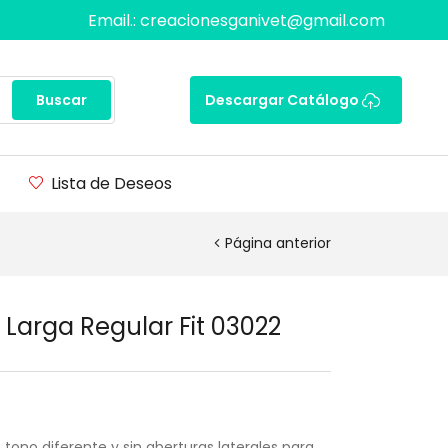
Email.: creacionesganivet@gmail.com
Buscar
Descargar Catálogo
Lista de Deseos
Página anterior
arga Regular Fit 03022
tono diferente y sin aberturas laterales para