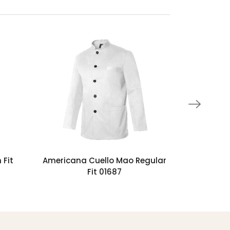
 Fit
Americana Cuello Mao Regular
Chaleco S
Fit 01687