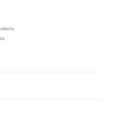
elería
ía