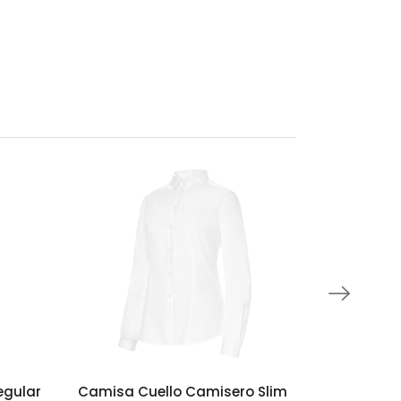
egular
Camisa Cuello Camisero Slim
Polo Reg