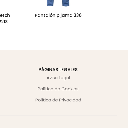
retch
Pantalón pijama 336
Camisola
221S
manga cor
PÁGINAS LEGALES
Aviso Legal
Política de Cookies
Política de Privacidad