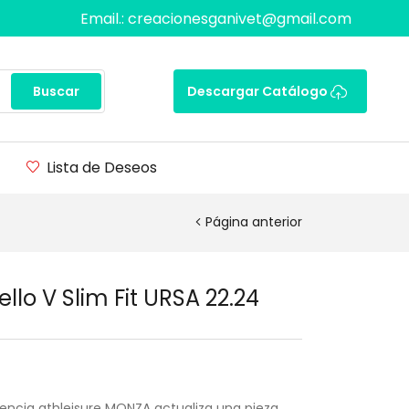
Email.: creacionesganivet@gmail.com
Buscar
Descargar Catálogo
Lista de Deseos
Página anterior
lo V Slim Fit URSA 22.24
dencia athleisure MONZA actualiza una pieza